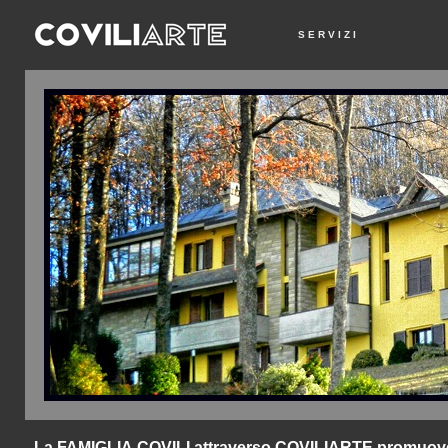
S E R V I Z I
La FAMIGLIA COVILI attraverso COVILIARTE promuove e c