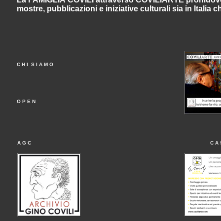
mostre, pubblicazioni e iniziative culturali sia in Italia c
C H I S I A M O
O P E N
A G C
C A 